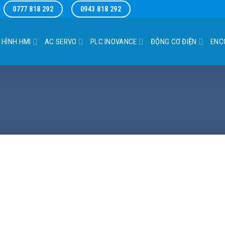
0777 818 292
0943 818 292
 HÌNH HMI
AC SERVO
PLC INOVANCE
ĐỘNG CƠ ĐIỆN
ENC