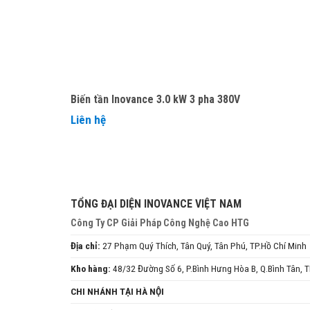
Biến tần Inovance 3.0 kW 3 pha 380V
Liên hệ
TỔNG ĐẠI DIỆN INOVANCE VIỆT NAM
Công Ty CP Giải Pháp Công Nghệ Cao HTG
Địa chỉ:
27 Phạm Quý Thích, Tân Quý, Tân Phú, TP.Hồ Chí Minh
Kho hàng:
48/32 Đường Số 6, P.Bình Hưng Hòa B, Q.Bình Tân,
CHI NHÁNH TẠI HÀ NỘI