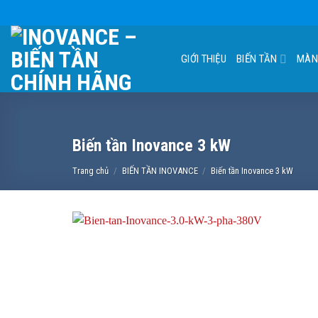
Skip
to
content
GIỚI THIỆU
BIẾN TẦN
MÀN
Biến tần Inovance 3 kW
Trang chủ
/
BIẾN TẦN INOVANCE
/
Biến tần Inovance 3 kW