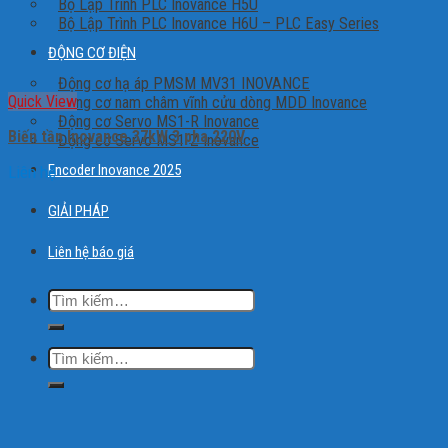
Bộ Lập Trình PLC Inovance H5U
Bộ Lập Trình PLC Inovance H6U – PLC Easy Series
ĐỘNG CƠ ĐIỆN
Động cơ hạ áp PMSM MV31 INOVANCE
Quick View
Động cơ nam châm vĩnh cửu dòng MDD Inovance
Động cơ Servo MS1-R Inovance
Biến tần Inovance 37kW 3 pha 220V
Động cơ Servo MS1-Z Inovance
Encoder Inovance 2025
Liên hệ
GIẢI PHÁP
Liên hệ báo giá
Tìm
kiếm:
Tìm
kiếm: