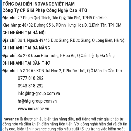
TỔNG ĐẠI DIỆN INOVANCE VIỆT NAM
Công Ty CP Giải Pháp Công Nghệ Cao HTG
Địa chỉ:
27 Phạm Quý Thích, Tân Quý, Tân Phú, TP.Hồ Chí Minh
Kho hàng:
48/32 Đường Số 6, P.Bình Hưng Hòa B, Q.Bình Tân, TPHCM
CHI NHÁNH TẠI HÀ NỘI
Địa chỉ:
Số 1, Ngách 49/46 Đức Giang, P.Đức Giang, Q.Long Biên, Hà Nội
CHI NHÁNH TẠI ĐÀ NẴNG
Địa chỉ:
Số 228 Đoàn Hữu Trưng, P.Hoà An, Q.Cẩm Lệ, Tp Đà Nẵng
CHI NHÁNH TẠI CẦN THƠ
Địa chỉ:
Lô 2.10A5 KCN Trà Nóc 2, P.Phước Thới, Q.Ô Môn,Tp Cần Thơ
0777 818 292
0943 818 292
info@htg-group.com.vn
hr@htg-group.com.vn
www.inovance.vn
Inovance
là thương hiệu biến tần hàng đầu, nổi tiếng với các giải pháp tự
động hóa và điều khiển điện năng tiên tiến. Với công nghệ hiện đại và độ tin
cậy cao, biến tần Inovance cung cấp hiệu suất tối ưu trong việc kiểm soát