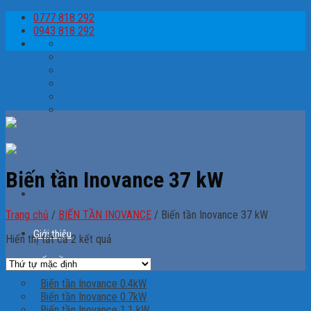
Skip
0777 818 292
to
0943 818 292
content
Biến tần Inovance 37 kW
Trang chủ
/
BIẾN TẦN INOVANCE
/
Biến tần Inovance 37 kW
Giới thiệu
Hiển thị tất cả 2 kết quả
BIẾN TẦN
Biến tần Inovance 0.4kW
Biến tần Inovance 0.7kW
Biến tần Inovance 1.1 kW