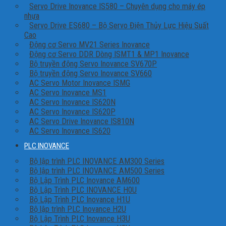
Servo Drive Inovance IS580 – Chuyên dụng cho máy ép
nhựa
Servo Drive ES680 – Bộ Servo Điện Thủy Lực Hiệu Suất
Cao
Động cơ Servo MV21 Series Inovance
Động cơ Servo DDR Dòng ISMT1 & MP1 Inovance
Bộ truyền động Servo Inovance SV670P
Bộ truyền động Servo Inovance SV660
AC Servo Motor Inovance ISMG
AC Servo Inovance MS1
AC Servo Inovance IS620N
AC Servo Inovance IS620P
AC Servo Drive Inovance IS810N
AC Servo Inovance IS620
PLC INOVANCE
Bộ lập trình PLC INOVANCE AM300 Series
Bộ lập trình PLC INOVANCE AM500 Series
Bộ Lập Trình PLC Inovance AM600
Bộ Lập Trình PLC INOVANCE H0U
Bộ Lập Trình PLC Inovance H1U
Bộ lập trình PLC Inovance H2U
Bộ Lập Trình PLC Inovance H3U