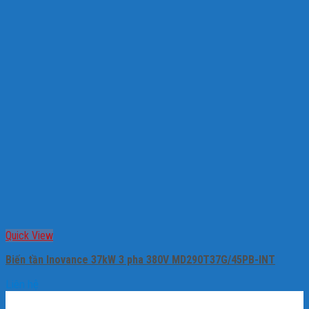
Quick View
Biến tần Inovance 37kW 3 pha 380V MD290T37G/45PB-INT
Liên hệ