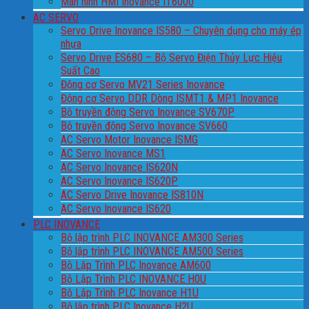
Màn hình HMI Inovance IT6000
AC SERVO
Servo Drive Inovance IS580 – Chuyên dụng cho máy ép
nhựa
Servo Drive ES680 – Bộ Servo Điện Thủy Lực Hiệu
Suất Cao
Động cơ Servo MV21 Series Inovance
Động cơ Servo DDR Dòng ISMT1 & MP1 Inovance
Bộ truyền động Servo Inovance SV670P
Bộ truyền động Servo Inovance SV660
AC Servo Motor Inovance ISMG
AC Servo Inovance MS1
AC Servo Inovance IS620N
AC Servo Inovance IS620P
AC Servo Drive Inovance IS810N
AC Servo Inovance IS620
PLC INOVANCE
Bộ lập trình PLC INOVANCE AM300 Series
Bộ lập trình PLC INOVANCE AM500 Series
Bộ Lập Trình PLC Inovance AM600
Bộ Lập Trình PLC INOVANCE H0U
Bộ Lập Trình PLC Inovance H1U
Bộ lập trình PLC Inovance H2U