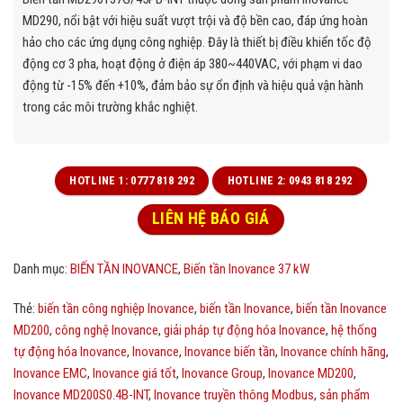
MD290, nổi bật với hiệu suất vượt trội và độ bền cao, đáp ứng hoàn
hảo cho các ứng dụng công nghiệp. Đây là thiết bị điều khiển tốc độ
động cơ 3 pha, hoạt động ở điện áp 380~440VAC, với phạm vi dao
động từ -15% đến +10%, đảm bảo sự ổn định và hiệu quả vận hành
trong các môi trường khắc nghiệt.
HOTLINE 1: 0777 818 292
HOTLINE 2: 0943 818 292
LIÊN HỆ BÁO GIÁ
Danh mục:
BIẾN TẦN INOVANCE
,
Biến tần Inovance 37 kW
Thẻ:
biến tần công nghiệp Inovance
,
biến tần Inovance
,
biến tần Inovance
MD200
,
công nghệ Inovance
,
giải pháp tự động hóa Inovance
,
hệ thống
tự động hóa Inovance
,
Inovance
,
Inovance biến tần
,
Inovance chính hãng
,
Inovance EMC
,
Inovance giá tốt
,
Inovance Group
,
Inovance MD200
,
Inovance MD200S0.4B-INT
,
Inovance truyền thông Modbus
,
sản phẩm