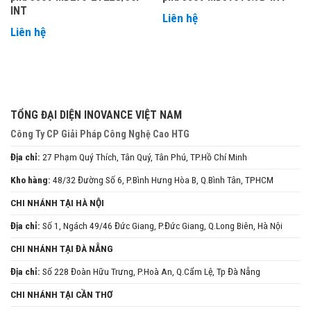
INT
Liên hệ
Liên hệ
TỔNG ĐẠI DIỆN INOVANCE VIỆT NAM
Công Ty CP Giải Pháp Công Nghệ Cao HTG
Địa chỉ:
27 Phạm Quý Thích, Tân Quý, Tân Phú, TP.Hồ Chí Minh
Kho hàng:
48/32 Đường Số 6, P.Bình Hưng Hòa B, Q.Bình Tân, TPHCM
CHI NHÁNH TẠI HÀ NỘI
Địa chỉ:
Số 1, Ngách 49/46 Đức Giang, P.Đức Giang, Q.Long Biên, Hà Nội
CHI NHÁNH TẠI ĐÀ NẴNG
Địa chỉ:
Số 228 Đoàn Hữu Trưng, P.Hoà An, Q.Cẩm Lệ, Tp Đà Nẵng
CHI NHÁNH TẠI CẦN THƠ