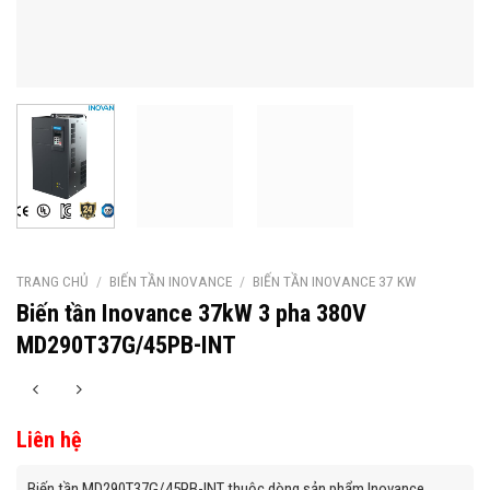
TRANG CHỦ
/
BIẾN TẦN INOVANCE
/
BIẾN TẦN INOVANCE 37 KW
Biến tần Inovance 37kW 3 pha 380V
MD290T37G/45PB-INT
Liên hệ
Biến tần MD290T37G/45PB-INT thuộc dòng sản phẩm Inovance