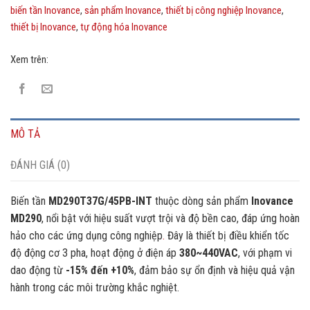
biến tần Inovance
,
sản phẩm Inovance
,
thiết bị công nghiệp Inovance
,
thiết bị Inovance
,
tự động hóa Inovance
Xem trên:
MÔ TẢ
ĐÁNH GIÁ (0)
Biến tần
MD290T37G/45PB-INT
thuộc dòng sản phẩm
Inovance
MD290
, nổi bật với hiệu suất vượt trội và độ bền cao, đáp ứng hoàn
hảo cho các ứng dụng công nghiệp
.
Đây là thiết bị điều khiển tốc
độ động cơ 3 pha, hoạt động ở điện áp
380~440VAC
, với phạm vi
dao động từ
-15% đến +10%
, đảm bảo sự ổn định và hiệu quả vận
hành trong các môi trường khắc nghiệt.