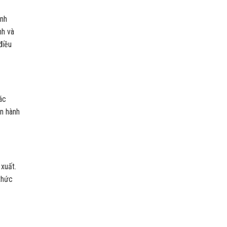
ánh
nh và
điều
ác
ận hành
xuất.
thức