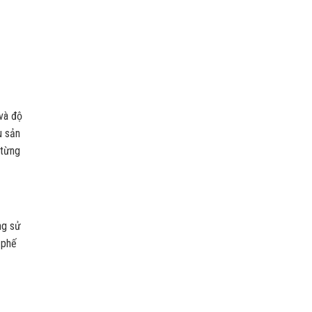
 và độ
u sản
 từng
ng sử
 phế