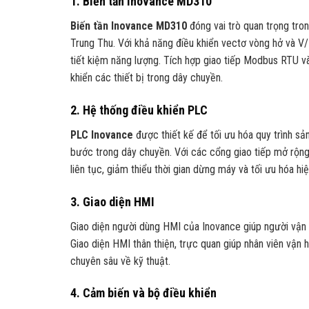
1. Biến tần Inovance MD310
Biến tần Inovance MD310
đóng vai trò quan trọng tro
Trung Thu. Với khả năng điều khiển vectơ vòng hở và V
tiết kiệm năng lượng. Tích hợp giao tiếp Modbus RTU và
khiển các thiết bị trong dây chuyền.
2. Hệ thống điều khiển PLC
PLC Inovance
được thiết kế để tối ưu hóa quy trình sả
bước trong dây chuyền. Với các cổng giao tiếp mở rộng 
liên tục, giảm thiểu thời gian dừng máy và tối ưu hóa hi
3. Giao diện HMI
Giao diện người dùng HMI của Inovance giúp người vận 
Giao diện HMI thân thiện, trực quan giúp nhân viên vận
chuyên sâu về kỹ thuật.
4. Cảm biến và bộ điều khiển