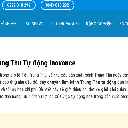
0777 818 292
0943 818 292
 HÌNH HMI
AC SERVO
PLC INOVANCE
ĐỘNG CƠ ĐIỆN
ENC
rung Thu Tự động Inovance
trong dịp lễ Tết Trung Thu, và nhu cầu sản xuất bánh Trung Thu ngày cà
Để đáp ứng nhu cầu đó,
dây chuyền làm bánh Trung Thu tự động
của I
 và tối ưu hóa chi phí. Bài viết này sẽ giới thiệu chi tiết về
giải pháp dây
 tính năng, ưu điểm và lợi ích của việc tự động hóa trong sản xuất bán