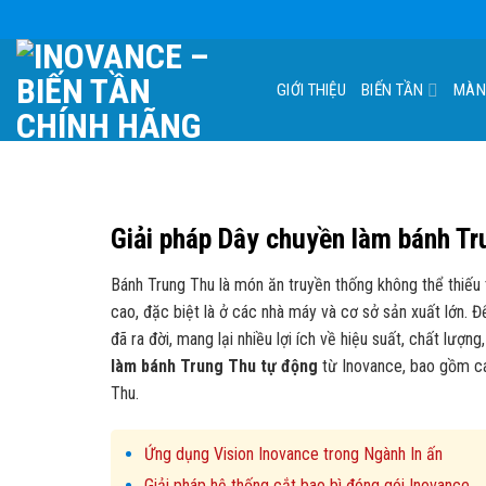
Skip
to
content
GIỚI THIỆU
BIẾN TẦN
MÀN
Giải pháp Dây chuyền làm bánh T
Bánh Trung Thu là món ăn truyền thống không thể thiếu 
cao, đặc biệt là ở các nhà máy và cơ sở sản xuất lớn. 
đã ra đời, mang lại nhiều lợi ích về hiệu suất, chất lượng,
làm bánh Trung Thu tự động
từ Inovance, bao gồm các
Thu.
Ứng dụng Vision Inovance trong Ngành In ấn
Giải pháp hệ thống cắt bao bì đóng gói Inovance