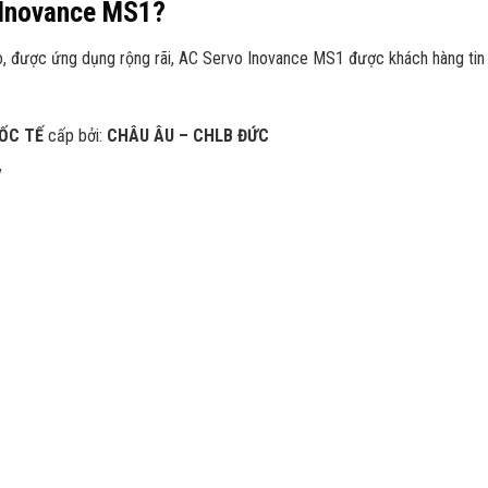
o Inovance MS1?
cao, được ứng dụng rộng rãi, AC Servo Inovance MS1 được khách hàng tin
UỐC TẾ
cấp bởi:
CHÂU ÂU – CHLB ĐỨC
y