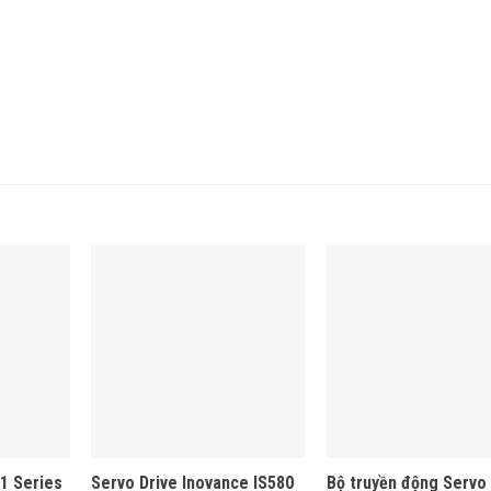
1 Series
Servo Drive Inovance IS580
Bộ truyền động Servo