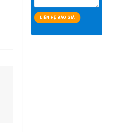
Servo Drive ES680 – Bộ
AC Servo Motor Inovanc