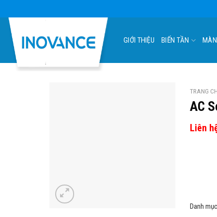
Skip
to
content
GIỚI THIỆU
BIẾN TẦN
MÀN
TRANG C
AC S
Liên h
Danh mục