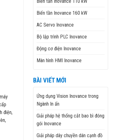
Biến tần Inovance 110 kW
Biến tần Inovance 160 kW
AC Servo Inovance
Bộ lập trình PLC Inovance
Động cơ điện Inovance
Màn hình HMI Inovance
BÀI VIẾT MỚI
Ứng dụng Vision Inovance trong
 máy
Ngành In ấn
 cấp
h điện,
Giải pháp hệ thống cắt bao bì đóng
rèn,
gói Inovance
Giải pháp dây chuyền dán cạnh đồ