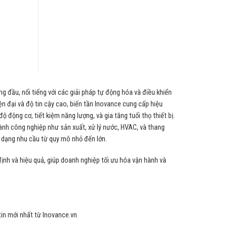
Servo Điện Thủy Lực Hiệu
ISMG
Suất Cao
Liên hệ
Liên hệ
ng đầu, nổi tiếng với các giải pháp tự động hóa và điều khiển
ện đại và độ tin cậy cao, biến tần Inovance cung cấp hiệu
ộ động cơ, tiết kiệm năng lượng, và gia tăng tuổi thọ thiết bị.
ành công nghiệp như sản xuất, xử lý nước, HVAC, và thang
dạng nhu cầu từ quy mô nhỏ đến lớn.
nh và hiệu quả, giúp doanh nghiệp tối ưu hóa vận hành và
in mới nhất từ Inovance.vn