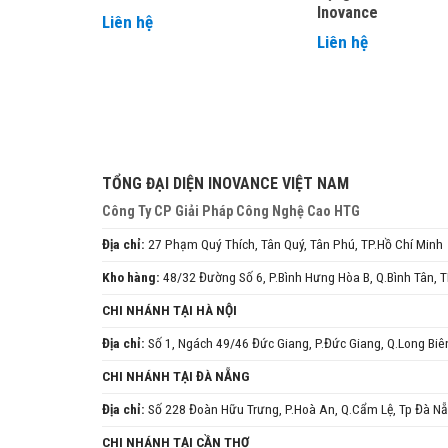
Inovance
Liên hệ
Liên hệ
TỔNG ĐẠI DIỆN INOVANCE VIỆT NAM
Công Ty CP Giải Pháp Công Nghệ Cao HTG
Địa chỉ:
27 Phạm Quý Thích, Tân Quý, Tân Phú, TP.Hồ Chí Minh
Kho hàng:
48/32 Đường Số 6, P.Bình Hưng Hòa B, Q.Bình Tân,
CHI NHÁNH TẠI HÀ NỘI
Địa chỉ:
Số 1, Ngách 49/46 Đức Giang, P.Đức Giang, Q.Long Biê
CHI NHÁNH TẠI ĐÀ NẴNG
Địa chỉ:
Số 228 Đoàn Hữu Trưng, P.Hoà An, Q.Cẩm Lệ, Tp Đà N
CHI NHÁNH TẠI CẦN THƠ