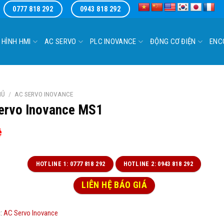
0777 818 292
0943 818 292
 HÌNH HMI
AC SERVO
PLC INOVANCE
ĐỘNG CƠ ĐIỆN
ENC
HỦ
/
AC SERVO INOVANCE
ervo Inovance MS1
ệ
HOTLINE 1: 0777 818 292
HOTLINE 2: 0943 818 292
LIÊN HỆ BÁO GIÁ
:
AC Servo Inovance