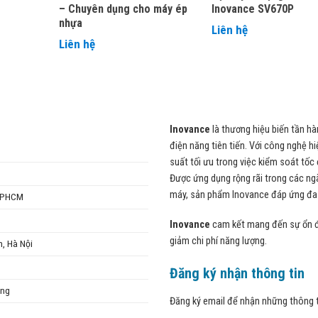
– Chuyên dụng cho máy ép
Inovance SV670P
nhựa
Liên hệ
Liên hệ
Inovance
là thương hiệu biến tần hà
điện năng tiên tiến. Với công nghệ hi
suất tối ưu trong việc kiểm soát tốc đ
Được ứng dụng rộng rãi trong các ng
máy, sản phẩm Inovance đáp ứng đa 
 TPHCM
Inovance
cam kết mang đến sự ổn đị
giảm chi phí năng lượng.
n, Hà Nội
Đăng ký nhận thông tin
ẵng
Đăng ký email để nhận những thông t