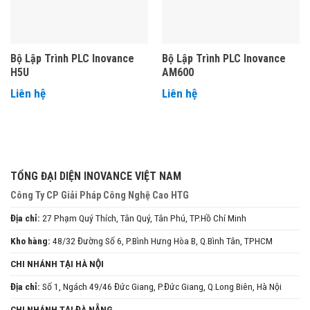
Bộ Lập Trình PLC Inovance
Bộ Lập Trình PLC Inovance
H5U
AM600
Liên hệ
Liên hệ
TỔNG ĐẠI DIỆN INOVANCE VIỆT NAM
Công Ty CP Giải Pháp Công Nghệ Cao HTG
Địa chỉ:
27 Phạm Quý Thích, Tân Quý, Tân Phú, TP.Hồ Chí Minh
Kho hàng:
48/32 Đường Số 6, P.Bình Hưng Hòa B, Q.Bình Tân, TPHCM
CHI NHÁNH TẠI HÀ NỘI
Địa chỉ:
Số 1, Ngách 49/46 Đức Giang, P.Đức Giang, Q.Long Biên, Hà Nội
CHI NHÁNH TẠI ĐÀ NẴNG