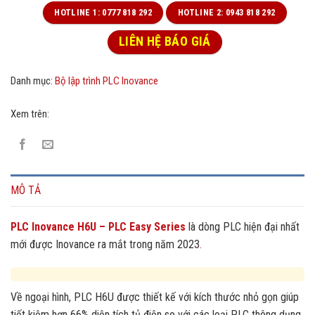
HOTLINE 1: 0777 818 292
HOTLINE 2: 0943 818 292
LIÊN HỆ BÁO GIÁ
Danh mục:
Bộ lập trình PLC Inovance
Xem trên:
MÔ TẢ
PLC Inovance H6U – PLC Easy Series
là dòng PLC hiện đại nhất
mới được Inovance ra mắt trong năm 2023
.
Về ngoại hình, PLC H6U được thiết kế với kích thước nhỏ gọn giúp
tiết kiệm hơn 66% diện tích tủ điện so với các loại PLC thông dụng