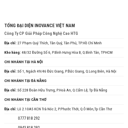
TỔNG ĐẠI DIỆN INOVANCE VIỆT NAM
Công Ty CP Giải Pháp Công Nghệ Cao HTG
Địa chỉ:
27 Phạm Quý Thích, Tân Quý, Tân Phú, TP.Hồ Chí Minh
Kho hàng:
48/32 Đường Số 6, P.Bình Hưng Hòa B, Q.Bình Tân, TPHCM
CHI NHÁNH TẠI HÀ NỘI
Địa chỉ:
Số 1, Ngách 49/46 Đức Giang, P.Đức Giang, Q.Long Biên, Hà Nội
CHI NHÁNH TẠI ĐÀ NẴNG
Địa chỉ:
Số 228 Đoàn Hữu Trưng, P.Hoà An, Q.Cẩm Lệ, Tp Đà Nẵng
CHI NHÁNH TẠI CẦN THƠ
Địa chỉ:
Lô 2.10A5 KCN Trà Nóc 2, P.Phước Thới, Q.Ô Môn,Tp Cần Thơ
0777 818 292
0943 818 292