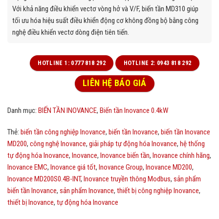
Với khả năng điều khiển vectơ vòng hở và V/F, biến tần MD310 giúp
tối ưu hóa hiệu suất điều khiển động cơ không đồng bộ bằng công
nghệ điều khiển vectơ dòng điện tiên tiến.
HOTLINE 1: 0777 818 292
HOTLINE 2: 0943 818 292
LIÊN HỆ BÁO GIÁ
Danh mục:
BIẾN TẦN INOVANCE
,
Biến tần Inovance 0.4kW
Thẻ:
biến tần công nghiệp Inovance
,
biến tần Inovance
,
biến tần Inovance
MD200
,
công nghệ Inovance
,
giải pháp tự động hóa Inovance
,
hệ thống
tự động hóa Inovance
,
Inovance
,
Inovance biến tần
,
Inovance chính hãng
,
Inovance EMC
,
Inovance giá tốt
,
Inovance Group
,
Inovance MD200
,
Inovance MD200S0.4B-INT
,
Inovance truyền thông Modbus
,
sản phẩm
biến tần Inovance
,
sản phẩm Inovance
,
thiết bị công nghiệp Inovance
,
thiết bị Inovance
,
tự động hóa Inovance