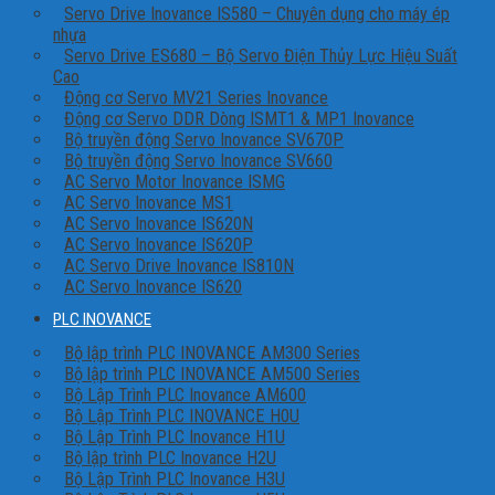
Servo Drive Inovance IS580 – Chuyên dụng cho máy ép
nhựa
Servo Drive ES680 – Bộ Servo Điện Thủy Lực Hiệu Suất
Cao
Động cơ Servo MV21 Series Inovance
Động cơ Servo DDR Dòng ISMT1 & MP1 Inovance
Bộ truyền động Servo Inovance SV670P
Bộ truyền động Servo Inovance SV660
AC Servo Motor Inovance ISMG
AC Servo Inovance MS1
AC Servo Inovance IS620N
AC Servo Inovance IS620P
AC Servo Drive Inovance IS810N
AC Servo Inovance IS620
PLC INOVANCE
Bộ lập trình PLC INOVANCE AM300 Series
Bộ lập trình PLC INOVANCE AM500 Series
Bộ Lập Trình PLC Inovance AM600
Bộ Lập Trình PLC INOVANCE H0U
Bộ Lập Trình PLC Inovance H1U
Bộ lập trình PLC Inovance H2U
Bộ Lập Trình PLC Inovance H3U