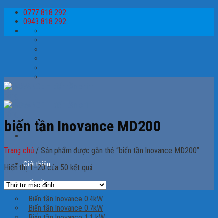
Skip
0777 818 292
to
0943 818 292
content
biến tần Inovance MD200
Trang chủ
/
Sản phẩm được gắn thẻ “biến tần Inovance MD200”
Giới thiệu
Hiển thị 1–20 của 50 kết quả
BIẾN TẦN
Biến tần Inovance 0.4kW
Biến tần Inovance 0.7kW
Biến tần Inovance 1.1 kW