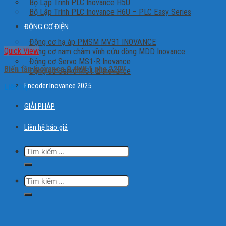
Bộ Lập Trình PLC Inovance H5U
Bộ Lập Trình PLC Inovance H6U – PLC Easy Series
ĐỘNG CƠ ĐIỆN
Động cơ hạ áp PMSM MV31 INOVANCE
Quick View
Động cơ nam châm vĩnh cửu dòng MDD Inovance
Động cơ Servo MS1-R Inovance
Biến tần Inovance 0.4kW 1 pha 220V
Động cơ Servo MS1-Z Inovance
Encoder Inovance 2025
Liên hệ
GIẢI PHÁP
Liên hệ báo giá
Tìm
kiếm:
Tìm
kiếm: