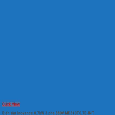
Quick View
Biến tần Inovance 0.7kW 3 pha 380V MD310T0.7B-INT