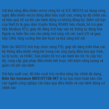
Với khả năng điều khiển vectơ vòng hở và V/F, MD310 sử dụng công
nghệ điều khiển vectơ dòng điện hiệu suất cao, mang lại độ chính xác
và hiệu quả tối ưu khi vận hành động cơ không đồng bộ. Điểm nổi bật
của thiết bị là giao diện truyền thông RS485 tiêu chuẩn, hỗ trợ giao
tiếp Modbus RTU, giúp dễ dàng tích hợp vào hệ thống tự động hóa.
Ngoài ra, biến tần còn cho phép mở rộng với các card I/O và giao
tiếp CAN, tăng cường tính linh hoạt và khả năng kết nối.
Biến tần MD310 tích hợp chức năng PID, giúp dễ dàng triển khai các
hệ thống điều khiển vòng kín trong các ứng dụng điều hòa quy trình,
xử lý nước, và HVAC. Sản phẩm hỗ trợ vận hành lên tới 16 cấp tốc
độ, cung cấp giải pháp điều khiển linh hoạt, tiết kiệm năng lượng và
giảm chi phí vận hành.
Với hiệu suất cao, độ bền vượt trội và khả năng tùy chỉnh đa dạng,
Biến tần Inovance MD310T15B-INT
là sự lựa chọn hoàn hảo cho
các ngành công nghiệp cần hiệu quả điều khiển và vận hành động cơ
chính xác.