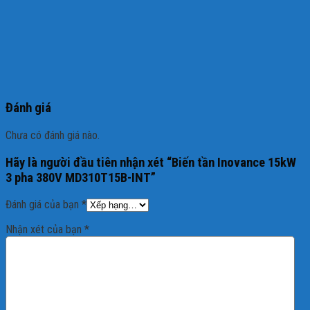
Đánh giá
Chưa có đánh giá nào.
Hãy là người đầu tiên nhận xét “Biến tần Inovance 15kW
3 pha 380V MD310T15B-INT”
Đánh giá của bạn
*
Nhận xét của bạn
*