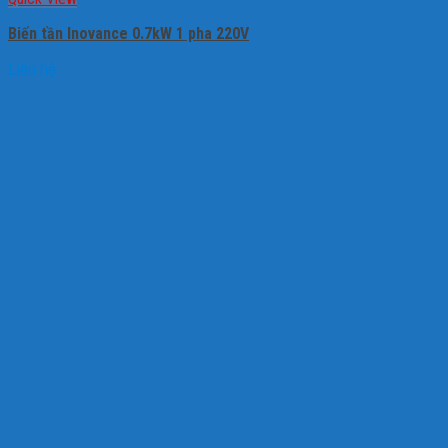
Biến tần Inovance 0.7kW 1 pha 220V
Liên hệ