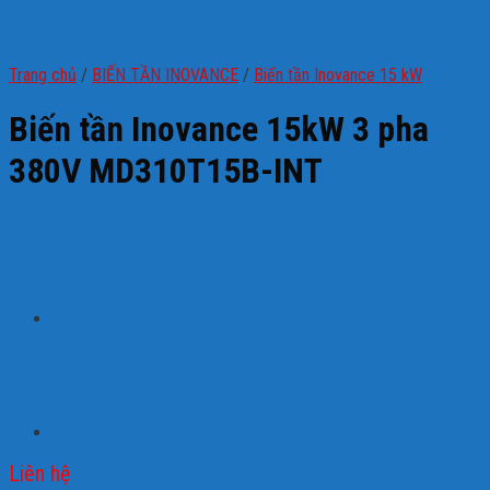
Trang chủ
/
BIẾN TẦN INOVANCE
/
Biến tần Inovance 15 kW
Biến tần Inovance 15kW 3 pha
380V MD310T15B-INT
Liên hệ