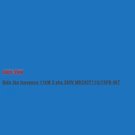
Quick View
Biến tần Inovance 11kW 3 pha 380V MD290T11G/15PB-INT
Liên hệ