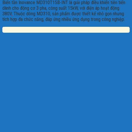
Biến tần Inovance MD310T15B-INT là giải pháp điều khiển tiên tiến
dành cho động cơ 3 pha, công suất 15kW, với điện áp hoạt động
380V
.
Thuộc dòng MD310, sản phẩm được thiết kế nhỏ gọn nhưng
tích hợp đa chức năng, đáp ứng nhiều ứng dụng trong công nghiệp.