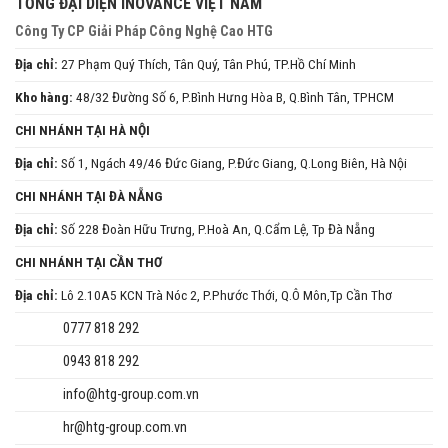
TỔNG ĐẠI DIỆN INOVANCE VIỆT NAM
Công Ty CP Giải Pháp Công Nghệ Cao HTG
Địa chỉ:
27 Phạm Quý Thích, Tân Quý, Tân Phú, TP.Hồ Chí Minh
Kho hàng:
48/32 Đường Số 6, P.Bình Hưng Hòa B, Q.Bình Tân, TPHCM
CHI NHÁNH TẠI HÀ NỘI
Địa chỉ:
Số 1, Ngách 49/46 Đức Giang, P.Đức Giang, Q.Long Biên, Hà Nội
CHI NHÁNH TẠI ĐÀ NẴNG
Địa chỉ:
Số 228 Đoàn Hữu Trưng, P.Hoà An, Q.Cẩm Lệ, Tp Đà Nẵng
CHI NHÁNH TẠI CẦN THƠ
Địa chỉ:
Lô 2.10A5 KCN Trà Nóc 2, P.Phước Thới, Q.Ô Môn,Tp Cần Thơ
0777 818 292
0943 818 292
info@htg-group.com.vn
hr@htg-group.com.vn