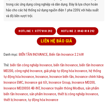
trong các ứng dụng công nghiệp và dân dụng. Đây là lựa chọn hoàn
hảo cho các hệ thống sử dụng nguồn điện 1 pha 220V, với hiệu suất
và độ bền vượt trội.
HOTLINE 1: 0777 818 292
HOTLINE 2: 0943 818 292
LIÊN HỆ BÁO GIÁ
Danh mục:
BIẾN TẦN INOVANCE
,
Biến tần Inovance 2.2 kW
Thẻ:
biến tần công nghiệp Inovance
,
biến tần Inovance
,
biến tần Inovance
MD200
,
công nghệ Inovance
,
giải pháp tự động hóa Inovance
,
hệ thống
tự động hóa Inovance
,
Inovance
,
Inovance biến tần
,
Inovance chính hãng
,
Inovance EMC
,
Inovance giá tốt
,
Inovance Group
,
Inovance MD200
,
Inovance MD200S0.4B-INT
,
Inovance truyền thông Modbus
,
sản phẩm
biến tần Inovance
,
sản phẩm Inovance
,
thiết bị công nghiệp Inovance
,
thiết bị Inovance
,
tự động hóa Inovance