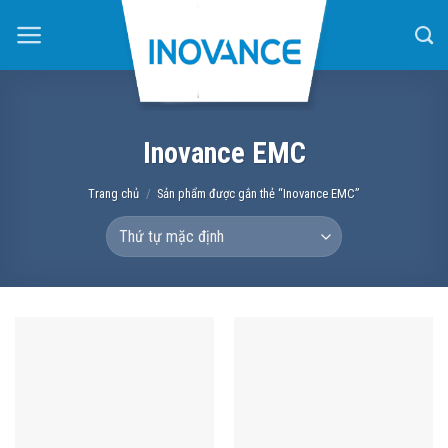
Skip
to
content
Inovance EMC
Trang chủ
/
Sản phẩm được gắn thẻ “Inovance EMC”