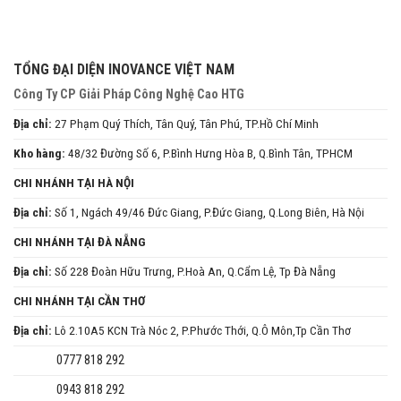
TỔNG ĐẠI DIỆN INOVANCE VIỆT NAM
Công Ty CP Giải Pháp Công Nghệ Cao HTG
Địa chỉ:
27 Phạm Quý Thích, Tân Quý, Tân Phú, TP.Hồ Chí Minh
Kho hàng:
48/32 Đường Số 6, P.Bình Hưng Hòa B, Q.Bình Tân, TPHCM
CHI NHÁNH TẠI HÀ NỘI
Địa chỉ:
Số 1, Ngách 49/46 Đức Giang, P.Đức Giang, Q.Long Biên, Hà Nội
CHI NHÁNH TẠI ĐÀ NẴNG
Địa chỉ:
Số 228 Đoàn Hữu Trưng, P.Hoà An, Q.Cẩm Lệ, Tp Đà Nẵng
CHI NHÁNH TẠI CẦN THƠ
Địa chỉ:
Lô 2.10A5 KCN Trà Nóc 2, P.Phước Thới, Q.Ô Môn,Tp Cần Thơ
0777 818 292
0943 818 292