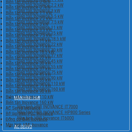
Biến tần Inovance 0.4kW
Biến tần Inovance 2.2 kW
Biến tần Inovance 0.7kW
Biến tần Inovance 3 kW
Biến tần Inovance 1.1 kW
Biến tần Inovance 5.5 kW
Biến tần Inovance 2.2 kW
Biến tần Inovance 7.5 kW
Biến tần Inovance 3 kW
Biến tần Inovance 11 kW
Biến tần Inovance 5.5 kW
Biến tần Inovance 15 kW
Biến tần Inovance 7.5 kW
Biến tần Inovance 18.5 kW
Biến tần Inovance 11 kW
Biến tần Inovance 22 kW
Biến tần Inovance 15 kW
Biến tần Inovance 30 kW
Biến tần Inovance 18.5 kW
Biến tần Inovance 37 kW
Biến tần Inovance 22 kW
Biến tần Inovance 45 kW
Biến tần Inovance 30 kW
Biến tần Inovance 55 kW
Biến tần Inovance 37 kW
Biến tần Inovance 75 kW
Biến tần Inovance 45 kW
Biến tần Inovance 90 kW
Biến tần Inovance 55 kW
Biến tần Inovance 110 kW
Biến tần Inovance 75 kW
Biến tần Inovance 160 kW
Biến tần Inovance 90 kW
Biến tần Inovance 110 kW
MÀN HÌNH HMI
Biến tần Inovance 160 kW
Màn hình HMI INOVANCE IT7000
AC Servo Inovance
Màn hình HMI INOVANCE HP800 Series
Bộ lập trình PLC Inovance
Màn hình HMI Inovance IT6000
Động cơ điện Inovance
Màn hình HMI Inovance
AC SERVO