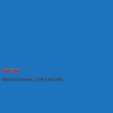
Quick View
Biến tần Inovance 1.1kW 3 pha 380V
Liên hệ