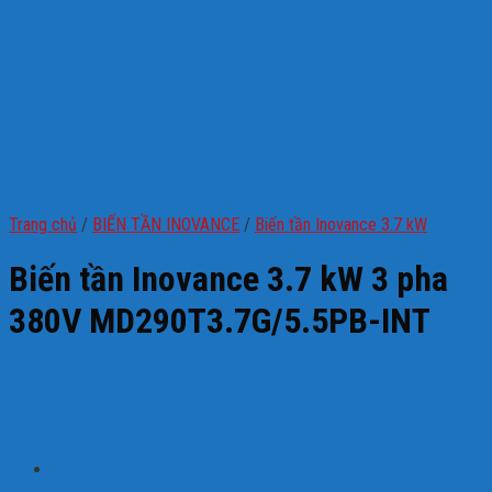
Trang chủ
/
BIẾN TẦN INOVANCE
/
Biến tần Inovance 3.7 kW
Biến tần Inovance 3.7 kW 3 pha
380V MD290T3.7G/5.5PB-INT