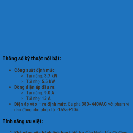
Thông số kỹ thuật nổi bật
:
Công suất định mức
:
Tải nặng:
3.7 kW
Tải nhẹ:
5.5 kW
Dòng điện áp đầu ra
:
Tải nặng:
9.0 A
Tải nhẹ:
13 A
Điện áp vào – ra định mức
: Ba pha
380~440VAC
với phạm vi
dao động cho phép từ
-15%~+10%
.
Tính năng ưu việt
:
Khả năng vận hành linh hoạt
: Hỗ trợ điều khiển tốc độ động