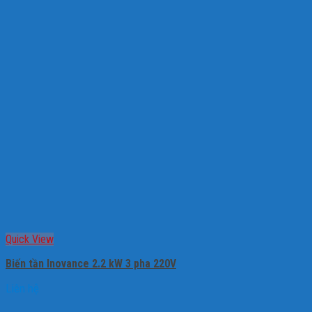
Quick View
Biến tần Inovance 2.2 kW 3 pha 220V
Liên hệ