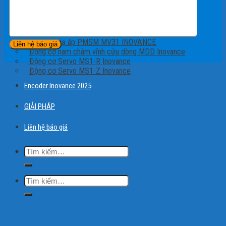
Bộ Lập Trình PLC Inovance H5U
Bộ Lập Trình PLC Inovance H6U – PLC Easy Series
ĐỘNG CƠ ĐIỆN
Động cơ hạ áp PMSM MV31 INOVANCE
Động cơ nam châm vĩnh cửu dòng MDD Inovance
Động cơ Servo MS1-R Inovance
Động cơ Servo MS1-Z Inovance
Encoder Inovance 2025
GIẢI PHÁP
Liên hệ báo giá
Tìm
kiếm:
Tìm
kiếm: