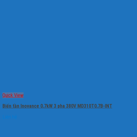
Quick View
Biến tần Inovance 0.7kW 3 pha 380V MD310T0.7B-INT
Liên hệ